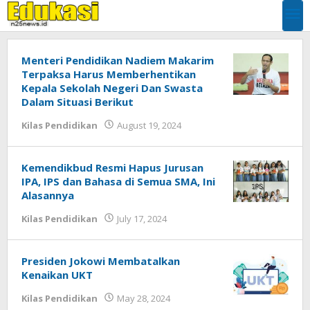
Skip
to
content
Edukasi
Menteri Pendidikan Nadiem Makarim
Terpaksa Harus Memberhentikan
Kepala Sekolah Negeri Dan Swasta
Dalam Situasi Berikut
by
Kilas Pendidikan
August 19, 2024
EDUKASI
Kemendikbud Resmi Hapus Jurusan
IPA, IPS dan Bahasa di Semua SMA, Ini
Alasannya
by
Kilas Pendidikan
July 17, 2024
EDUKASI
Presiden Jokowi Membatalkan
Kenaikan UKT
by
Kilas Pendidikan
May 28, 2024