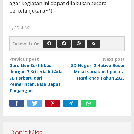
agar kegiatan ini dapat dilakukan secara
berkelanjutan.(**)
by
EDUKASI
Follow Us On
Post
Previous post
Next post
Guru Non Sertifikasi
SD Negeri 2 Hative Besar
navigation
dengan 7 Kriteria Ini Ada
Melaksanakan Upacara
SE Terbaru dari
Hardiknas Tahun 2023
Pemerintah, Bisa Dapat
Tunjangan
Don't Miss