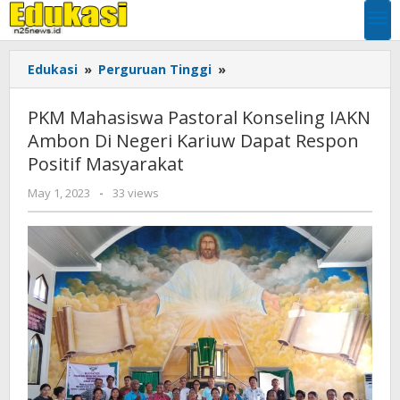
Skip
to
content
PKM
Edukasi
»
Perguruan Tinggi
»
Mahasiswa
Pastoral
PKM Mahasiswa Pastoral Konseling IAKN
Konseling
Ambon Di Negeri Kariuw Dapat Respon
IAKN
Positif Masyarakat
Ambon
Di
by
May 1, 2023
-
33 views
Negeri
EDUKASI
Kariuw
Dapat
Respon
Positif
Masyarakat