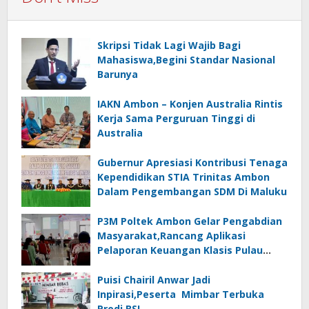
Skripsi Tidak Lagi Wajib Bagi
Mahasiswa,Begini Standar Nasional
Barunya
IAKN Ambon – Konjen Australia Rintis
Kerja Sama Perguruan Tinggi di
Australia
Gubernur Apresiasi Kontribusi Tenaga
Kependidikan STIA Trinitas Ambon
Dalam Pengembangan SDM Di Maluku
P3M Poltek Ambon Gelar Pengabdian
Masyarakat,Rancang Aplikasi
Pelaporan Keuangan Klasis Pulau
Ambon Utara
Puisi Chairil Anwar Jadi
Inpirasi,Peserta Mimbar Terbuka
Prodi BSI