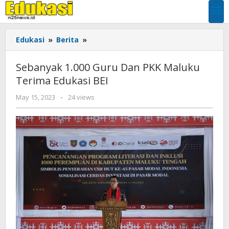
Skip
to
content
Sebanyak
Edukasi
»
Berita
»
1.000
Guru
Sebanyak 1.000 Guru Dan PKK Maluku
Dan
Terima Edukasi BEI
PKK
Maluku
by
May 15, 2023
-
24 views
Terima
EDUKASI
Edukasi
BEI