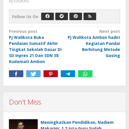
by
EDUKASI
Follow Us On
Post
Previous post
Next post
Pj Walikota Buka
Pj Walikota Ambon hadiri
navigation
Penilaian Sumatif Akhir
Kegiatan Pandai
Tingkat Sekolah Dasar Di
Berhitung Metode
SD Inpres 21 Dan SDN 38
Gasing
Kudamati Ambon
Don't Miss
Meningkatkan Pendidikan, Nadiem
Makarim: 1,2 Juta Guru Sudah