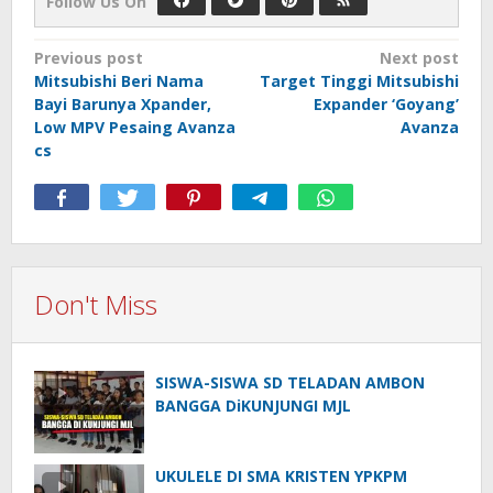
Follow Us On
Post
Previous post
Next post
Mitsubishi Beri Nama
Target Tinggi Mitsubishi
navigation
Bayi Barunya Xpander,
Expander ‘Goyang’
Low MPV Pesaing Avanza
Avanza
cs
Don't Miss
SISWA-SISWA SD TELADAN AMBON
BANGGA DiKUNJUNGI MJL
UKULELE DI SMA KRISTEN YPKPM