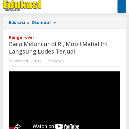
Skip
to
content
Baru
Edukasi
»
Otomatif
»
Meluncur
di
Range rover
RI,
Baru Meluncur di RI, Mobil Mahal Ini
Mobil
Langsung Ludes Terjual
Mahal
Ini
by
September 9, 2017
-
55 views
Langsung
EDUKASI
Ludes
Terjual